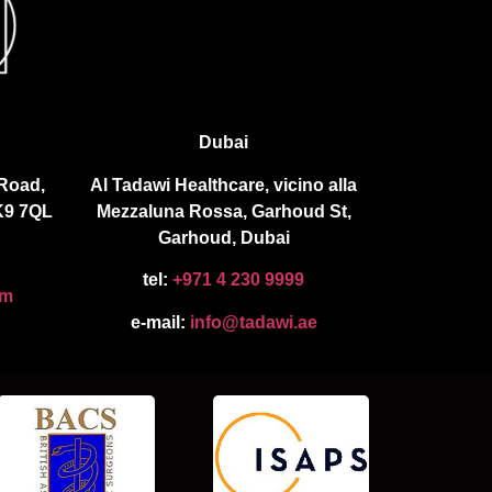
Dubai
 Road,
Al Tadawi Healthcare, vicino alla
K9 7QL
Mezzaluna Rossa, Garhoud St,
Garhoud, Dubai
tel:
+971 4 230 9999
om
e-mail:
info@tadawi.ae