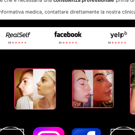
sce che è necessaria una
consulenza professionale
prima di
nformativa medica, contattare direttamente la nostra clinic