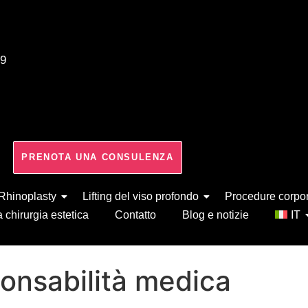
39
PRENOTA UNA CONSULENZA
Rhinoplasty
Lifting del viso profondo
Procedure corpo
 chirurgia estetica
Contatto
Blog e notizie
IT
ponsabilità medica