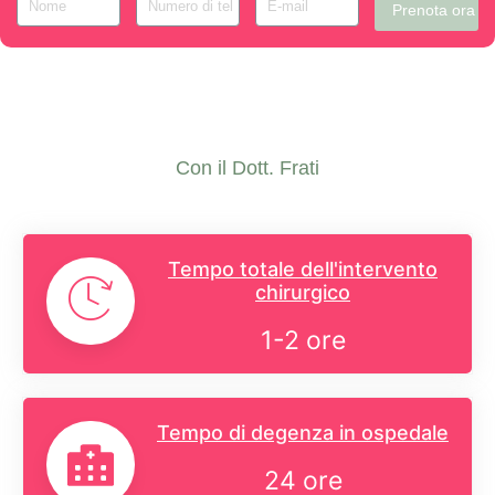
Prenota ora
Con il Dott. Frati
Tempo totale dell'intervento
chirurgico
1-2 ore
Tempo di degenza in ospedale
24 ore