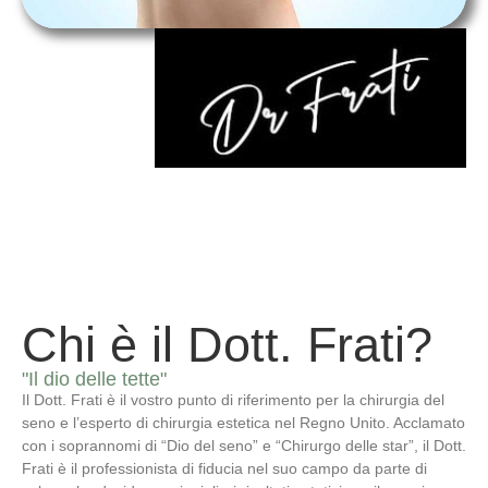
Chi è il Dott. Frati?
"Il dio delle tette"
Il Dott. Frati è il vostro punto di riferimento per la chirurgia del
seno e l’esperto di chirurgia estetica nel Regno Unito. Acclamato
con i soprannomi di “Dio del seno” e “Chirurgo delle star”, il Dott.
Frati è il professionista di fiducia nel suo campo da parte di