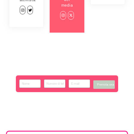
media
Prenota ora