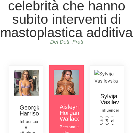
celebrità che hanno
subito interventi di
mastoplastica additiva
Del Dott. Frati
Sylvija
Vasilevska
Aisleyne
Georgia
Influencer
Horgan
Harrison
Wallace
Influencer
Personalità
e
dei
attivista